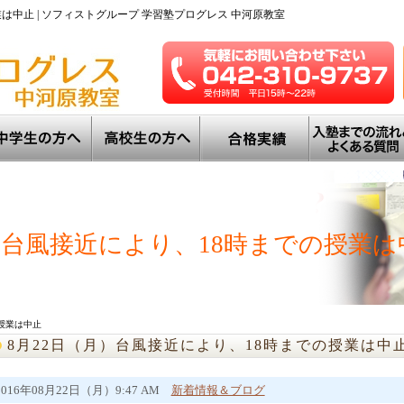
は中止 | ソフィストグループ 学習塾プログレス 中河原教室
）台風接近により、18時までの授業は
の授業は中止
8月22日（月）台風接近により、18時までの授業は中
2016年08月22日（月）9:47 AM
新着情報＆ブログ