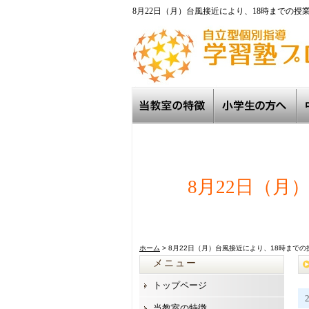
8月22日（月）台風接近により、18時までの授業
8月22日（月
ホーム
> 8月22日（月）台風接近により、18時まで
メニュー
トップページ
当教室の特徴