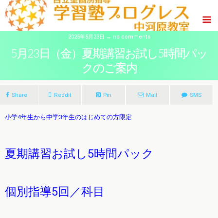
2025年5月23日 ↔ no comments
5月23日（金）夏期講習お試し5時間パッ
クのご案内
Share
Reddit
Pin
Mail
SMS
小学4年生から中学3年生のはじめての方限定
夏期講習お試し5時間パック
個別指導5回／科目