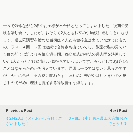
一方で残念ながら2名のお子様が不合格となってしまいました。後期の受
験も話し合いましたが、おそらく2人とも私立の併願校に進むことになり
ます。過去問演習を始めた当初は２人とも合格点は出ていなかったもの
の、ラスト４回、５回は連続で合格点も出ていてし、教室の私の見てい
る目の前では誰よりも都立過去問、都立形式の模試の過去問を演習して
いた2人だっただけに悔しい気持ちでいっぱいです。もっとしてあげれる
ことはなかったのかを考えています。原因は一つではないと思うのです
が、今回の合格、不合格に関わらず、理社の出来がやはり大きいのと感
じるので早めに理社を提案する等改善案を練ります。
Previous Post
Next Post
2月28日（火）おかし有難うご
3月8日（水）東京農工大合格おめ
ざいました！
でとう！