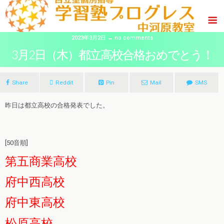
2023年3月2日 ↔ no comments
3月2日（木）都立高校合格おめでとう！
Share
Reddit
Pin
Mail
SMS
昨日は都立高校の合格発表でした。
[50音順]
第五商業高校
府中西高校
府中東高校
松原高校