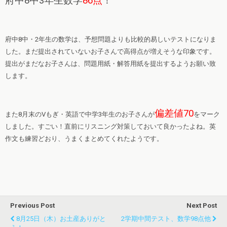
府中8中3年生数学
86点
！
府中8中・2年生の数学は、予想問題よりも比較的易しいテストになりま
した。まだ提出されていないお子さんで高得点が増えそうな印象です。
提出がまだなお子さんは、問題用紙・解答用紙を提出するようお願い致
します。
偏差値70
また8月末のVもぎ・英語で中学3年生のお子さんが
をマーク
しました。すごい！直前にリスニング対策しておいて良かったよね。英
作文も練習どおり、うまくまとめてくれたようです。
Previous Post
Next Post
8月25日（木）お土産ありがと
2学期中間テスト、数学98点他