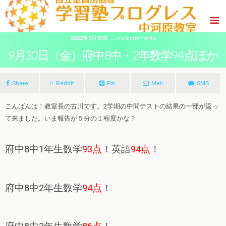
2022年9月30日 ↔ no comments
9月30日（金）府中8中・2年数学94点ほか
Share
Reddit
Pin
Mail
SMS
こんばんは！教室長の古川です。2学期の中間テストの結果の一部が返っ
て来ました。いま報告が５分の１程度かな？
府中8中1年生数学
93点
！英語
94点
！
府中8中2年生数学
94点
！